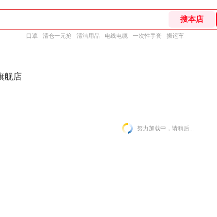
口罩
清仓一元抢
清洁用品
电线电缆
一次性手套
搬运车
旗舰店
努力加载中，请稍后...