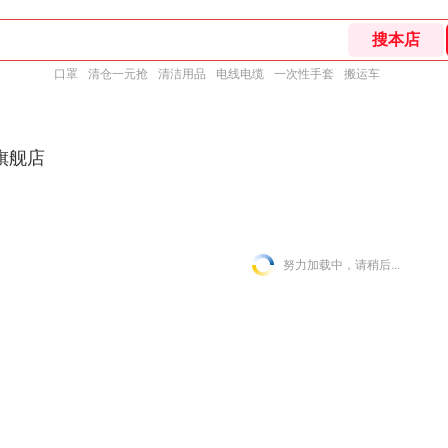
口罩
清仓一元抢
清洁用品
电线电缆
一次性手套
搬运车
旗舰店
努力加载中，请稍后...